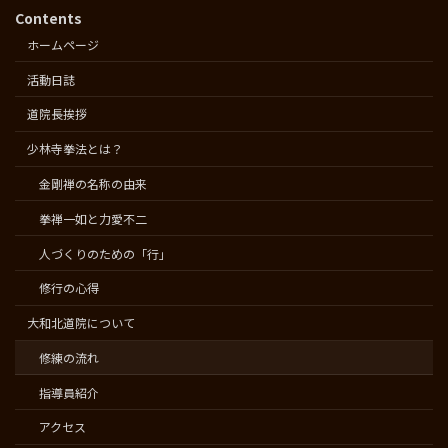
Contents
ホームページ
活動日誌
道院長挨拶
少林寺拳法とは？
金剛禅の名称の由来
拳禅一如と力愛不二
人づくりのための「行」
修行の心得
大和北道院について
修練の流れ
指導員紹介
アクセス