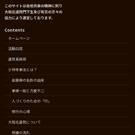
このサイトは自他共楽の精神に則り
大和北道院門下生及び有志の方々の
協力により運営しております。
Contents
ホームページ
活動日誌
道院長挨拶
少林寺拳法とは？
金剛禅の名称の由来
拳禅一如と力愛不二
人づくりのための「行」
修行の心得
大和北道院について
修練の流れ